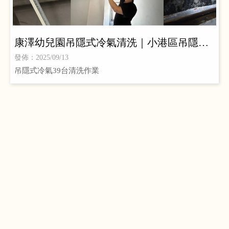
康澤幼兒園吊隱式冷氣清洗｜小港區吊隱式
冷氣清洗｜高雄吊隱式冷氣清洗
發佈：2025/09/13
吊隱式冷氣39台清洗作業