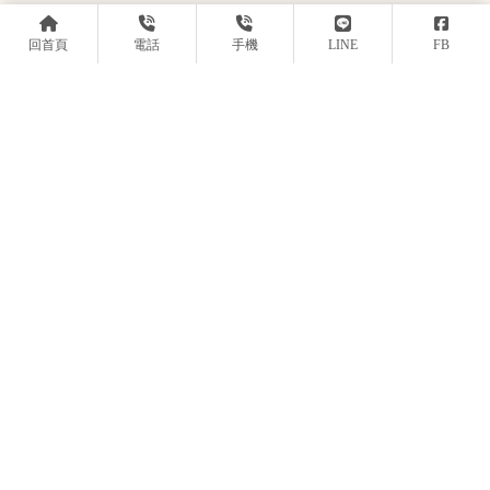
回首頁
電話
手機
LINE
FB
@664nbcrg
0986343300
wwwwrahald@gmail.com